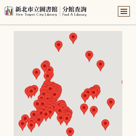
:::
:::