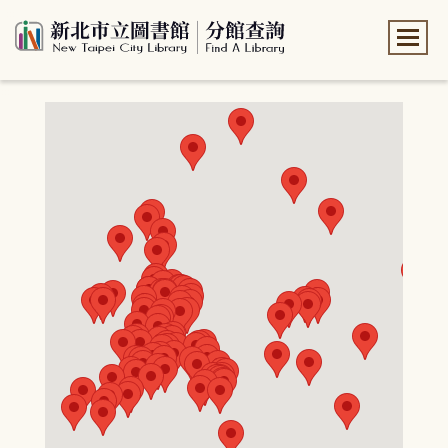
:::
:::