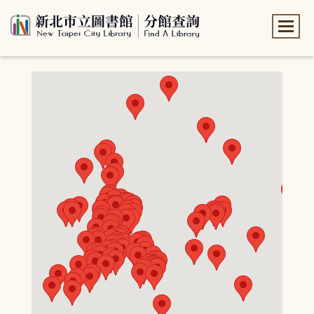
:::
:::