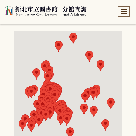
:::
:::