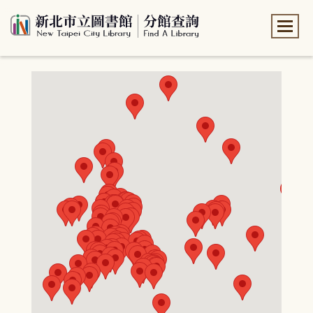
:::
:::