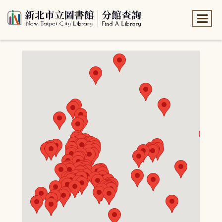
:::
:::