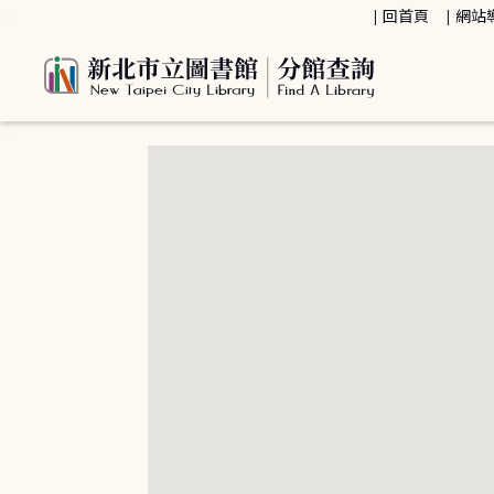
:::
回首頁
網站
:::