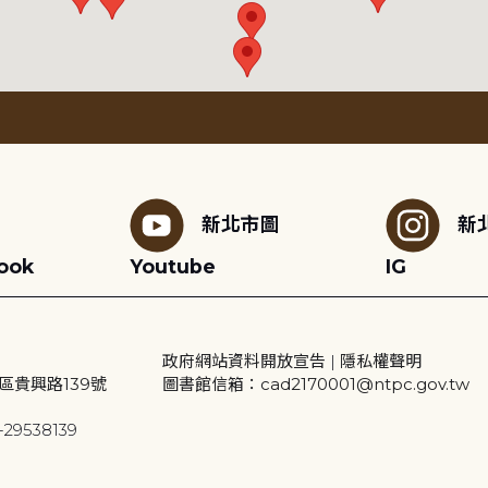
新北市圖
新
ook
Youtube
IG
政府網站資料開放宣告
|
隱私權聲明
區貴興路139號
圖書館信箱：cad2170001@ntpc.gov.tw
29538139