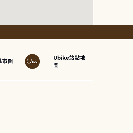
Ubike站點地
北市圖
圖