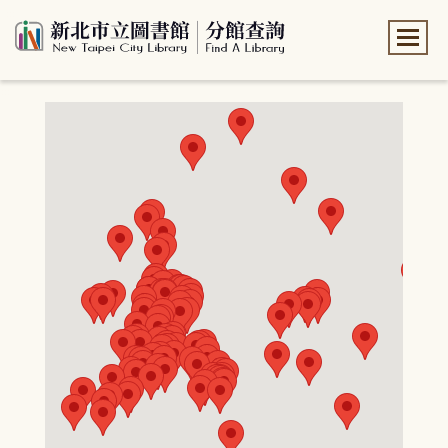
:::
:::