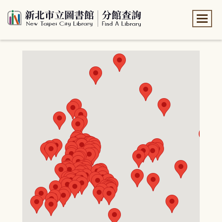
:::
:::