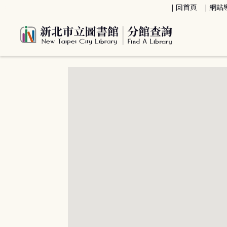
:::
回首頁
網站
:::