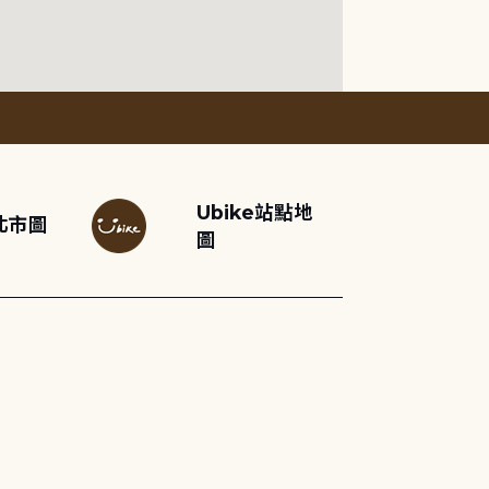
Ubike站點地
北市圖
圖