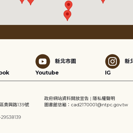
新北市圖
新
ook
Youtube
IG
政府網站資料開放宣告
|
隱私權聲明
區貴興路139號
圖書館信箱：cad2170001@ntpc.gov.tw
29538139