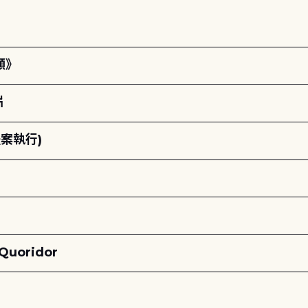
願》
片
案執行)
oridor