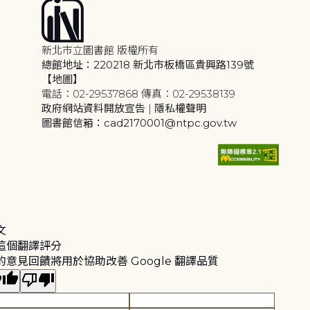
新北市立圖書館 版權所有
總館地址：220218 新北市板橋區貴興路139號
【地圖】
電話：02-29537868 傳真：02-29538139
政府網站資料開放宣告
|
隱私權聲明
圖書館信箱：cad2170001@ntpc.gov.tw
文
這個翻譯評分
的意見回饋將用於協助改善 Google 翻譯品質