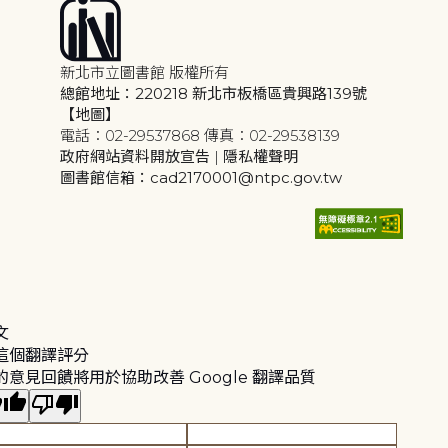
新北市立圖書館 版權所有
總館地址：220218 新北市板橋區貴興路139號
【地圖】
電話：02-29537868 傳真：02-29538139
政府網站資料開放宣告
|
隱私權聲明
圖書館信箱：cad2170001@ntpc.gov.tw
文
這個翻譯評分
的意見回饋將用於協助改善 Google 翻譯品質