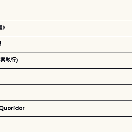
願》
片
案執行)
oridor