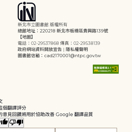
新北市立圖書館 版權所有
總館地址：220218 新北市板橋區貴興路139號
【地圖】
電話：02-29537868 傳真：02-29538139
政府網站資料開放宣告
|
隱私權聲明
圖書館信箱：cad2170001@ntpc.gov.tw
文
這個翻譯評分
的意見回饋將用於協助改善 Google 翻譯品質