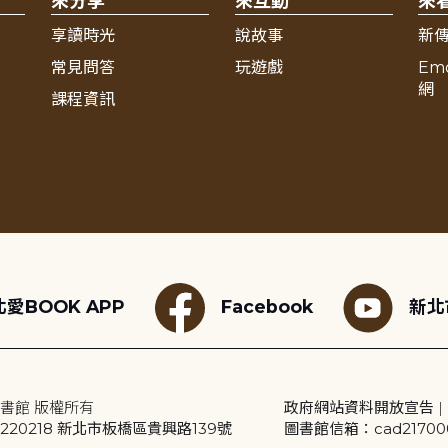
來分享
來互動
來
享讀時光
說故事
新
常見問答
玩遊戲
Em
網
課程資訊
愛BOOK APP
Facebook
新北
書館 版權所有
政府網站資料開放宣告
|
20218 新北市板橋區貴興路139號
圖書館信箱：cad2170001