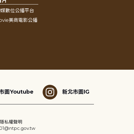
看片
傳媒數位公播平台
ovie美商電影公播
市圖Youtube
新北市圖IG
隱私權聲明
@ntpc.gov.tw