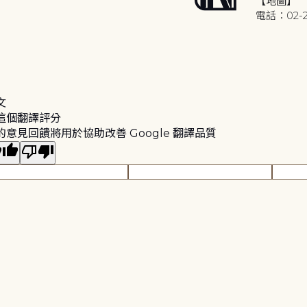
【地圖】
電話：02-2
文
這個翻譯評分
的意見回饋將用於協助改善 Google 翻譯品質