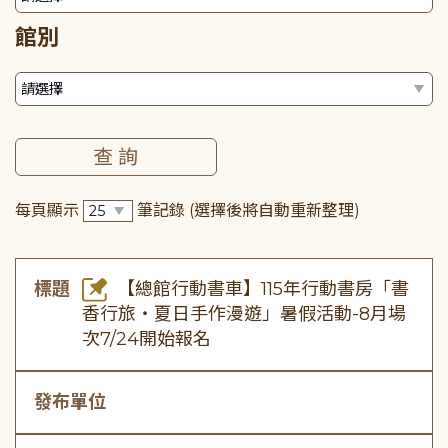
館別
每頁顯示
筆記錄
(選擇後將自動重新整理)
標題
【總館行動書車】115年行動書房「書
香行旅・夏日手作漫遊」暑假活動-8月場
次7/24開始報名
發布單位