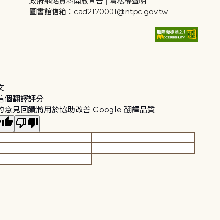
政府網站資料開放宣告
|
隱私權聲明
圖書館信箱：cad2170001@ntpc.gov.tw
文
這個翻譯評分
的意見回饋將用於協助改善 Google 翻譯品質