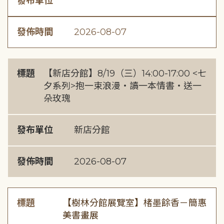
發布單位
發佈時間
2026-08-07
標題
【新店分館】8/19（三）14:00-17:00 <七
夕系列>抱一束浪漫・讀一本情書・送一
朵玫瑰
發布單位
新店分館
發佈時間
2026-08-07
標題
【樹林分館展覽室】楮墨餘香－簡惠
美書畫展