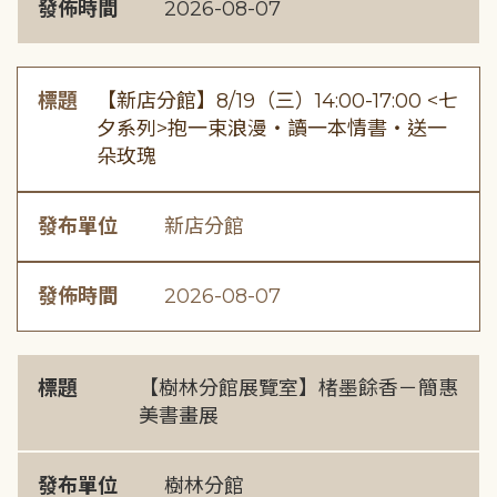
發佈時間
2026-08-07
標題
【新店分館】8/19（三）14:00-17:00 <七
夕系列>抱一束浪漫・讀一本情書・送一
朵玫瑰
發布單位
新店分館
發佈時間
2026-08-07
標題
【樹林分館展覽室】楮墨餘香－簡惠
美書畫展
發布單位
樹林分館