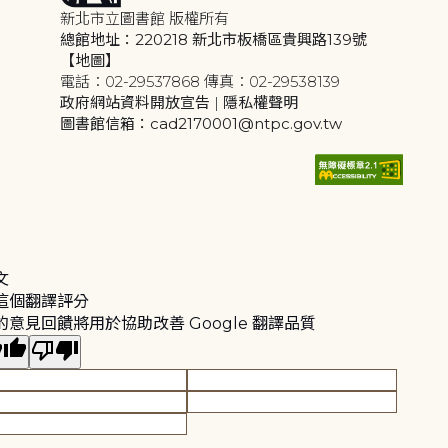
新北市立圖書館 版權所有
總館地址：220218 新北市板橋區貴興路139號
【地圖】
電話：02-29537868 傳真：02-29538139
政府網站資料開放宣告
|
隱私權聲明
圖書館信箱：cad2170001@ntpc.gov.tw
文
這個翻譯評分
的意見回饋將用於協助改善 Google 翻譯品質