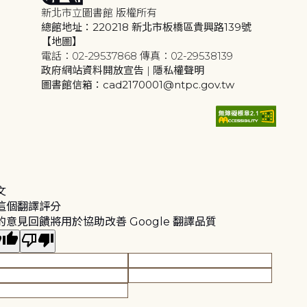
新北市立圖書館 版權所有
總館地址：220218 新北市板橋區貴興路139號
【地圖】
電話：02-29537868 傳真：02-29538139
政府網站資料開放宣告
|
隱私權聲明
圖書館信箱：cad2170001@ntpc.gov.tw
文
這個翻譯評分
的意見回饋將用於協助改善 Google 翻譯品質