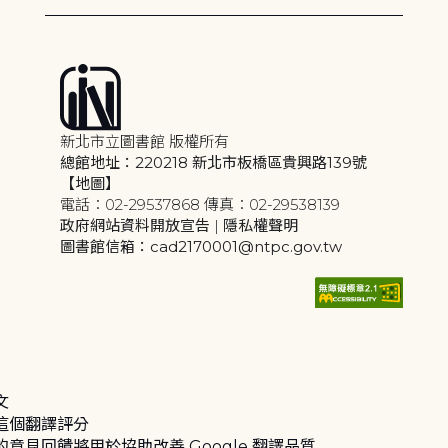
新北市立圖書館 版權所有
總館地址：220218 新北市板橋區貴興路139號
【地圖】
電話：02-29537868 傳真：02-29538139
政府網站資料開放宣告
|
隱私權聲明
圖書館信箱：cad2170001@ntpc.gov.tw
文
這個翻譯評分
的意見回饋將用於協助改善 Google 翻譯品質