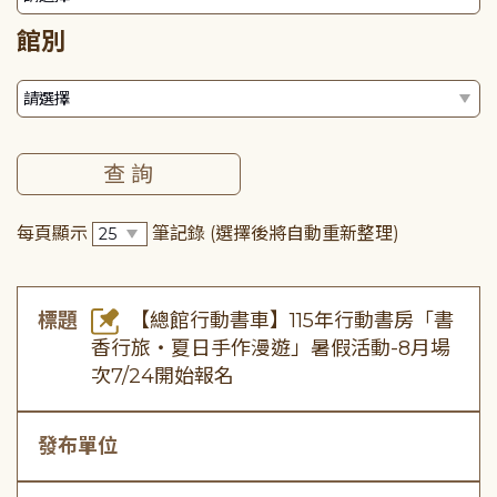
館別
每頁顯示
筆記錄
(選擇後將自動重新整理)
標題
【總館行動書車】115年行動書房「書
香行旅・夏日手作漫遊」暑假活動-8月場
次7/24開始報名
發布單位