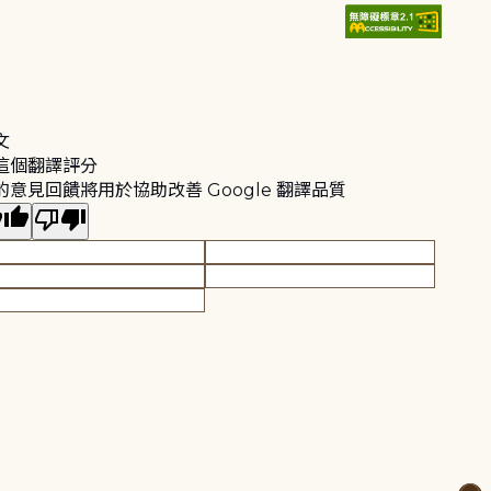
文
這個翻譯評分
的意見回饋將用於協助改善 Google 翻譯品質