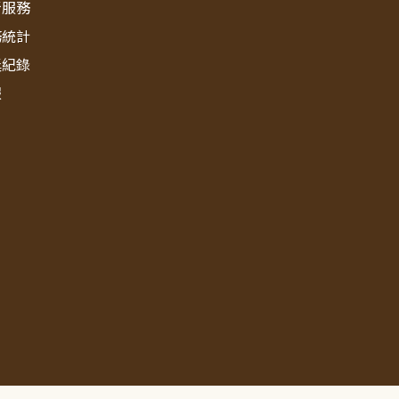
新服務
務統計
獎紀錄
報