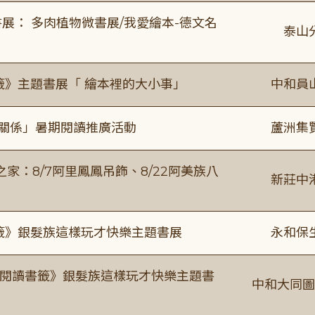
展： 多肉植物微書展/我愛繪本-德文名
泰山
籤》主題書展「 繪本裡的大小事」
中和員
好關係」暑期閱讀推廣活動
蘆洲集
：8/7阿里鳳鳳吊飾、8/22阿美族八
新莊中
書籤》銀髮族這樣玩才快樂主題書展
永和保
月《閱讀書籤》銀髮族這樣玩才快樂主題書
中和大同圖