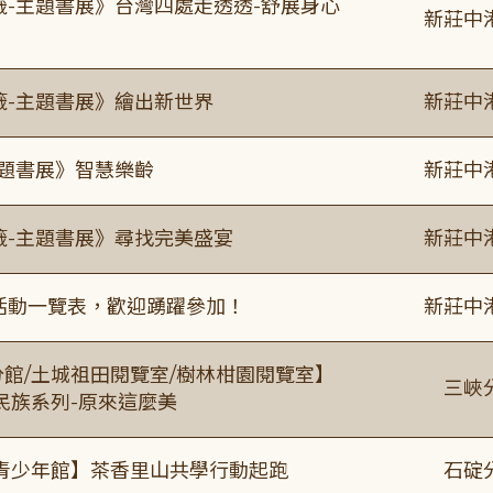
籤-主題書展》台灣四處走透透-舒展身心
新莊中
籤-主題書展》繪出新世界
新莊中
主題書展》智慧樂齡
新莊中
籤-主題書展》尋找完美盛宴
新莊中
廣活動一覽表，歡迎踴躍參加！
新莊中
分館/土城祖田閱覽室/樹林柑園閱覽室】
三峽
住民族系列-原來這麼美
青少年館】茶香里山共學行動起跑
石碇