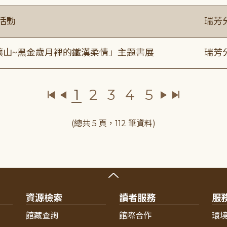
活動
瑞芳
礦山~黑金歲月裡的鐵漢柔情」主題書展
瑞芳
1
2
3
4
5
(總共 5 頁，112 筆資料)
資源檢索
讀者服務
服
館藏查詢
館際合作
環