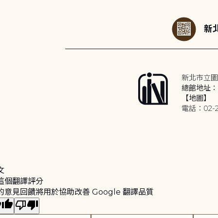
新北
新北市立圖
總館地址：2
【地圖】
電話：02-2
文
這個翻譯評分
的意見回饋將用於協助改善 Google 翻譯品質