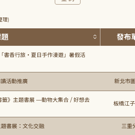
整理)
按標題排序 
標題
發布
房「書香行旅・夏日手作漫遊」暑假活
閱讀活動推廣
新北市圖
書籤》主題書展 —動物大集合 / 好想去
板橋江子
主題書展：文化交融
三重