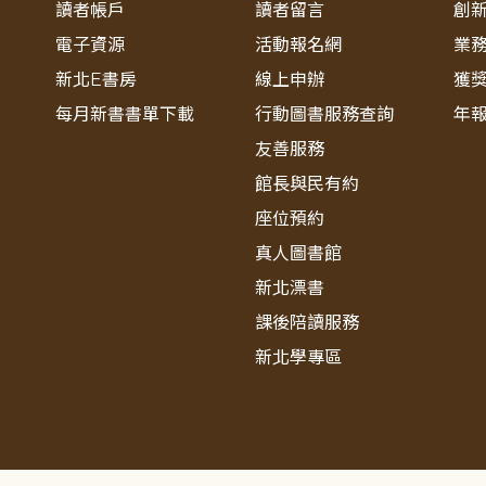
讀者帳戶
讀者留言
創
電子資源
活動報名網
業
新北E書房
線上申辦
獲
每月新書書單下載
行動圖書服務查詢
年
友善服務
館長與民有約
座位預約
真人圖書館
新北漂書
課後陪讀服務
新北學專區