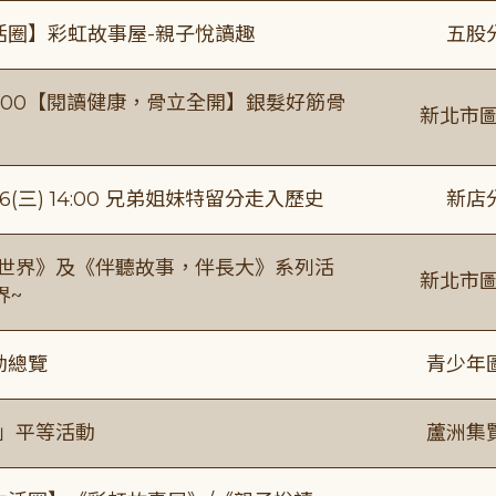
活圈】彩虹故事屋-親子悅讀趣
五股
0-16:00【閱讀健康，骨立全開】銀髮好筋骨
新北市圖
(三) 14:00 兄弟姐妹特留分走入歷史
新店
感世界》及《伴聽故事，伴長大》系列活
新北市圖
界~
動總覽
青少年
閱」平等活動
蘆洲集