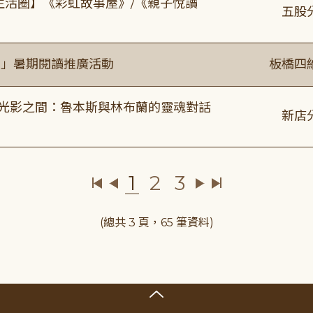
文生活圈】《彩虹故事屋》/《親子悅讀
五股
係」暑期閱讀推廣活動
板橋四
4:00 光影之間：魯本斯與林布蘭的靈魂對話
新店
1
2
3
(總共 3 頁，65 筆資料)