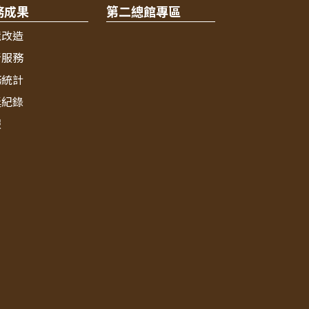
務成果
第二總館專區
境改造
新服務
務統計
獎紀錄
報