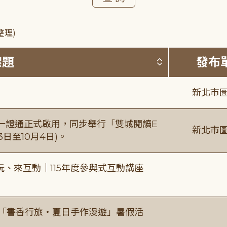
整理)
按標題排序 
標題
發布
新北市圖
日一證通正式啟用，同步舉行「雙城閱讀E
新北市圖
日至10月4日)。
、來互動｜115年度參與式互動講座
房「書香行旅・夏日手作漫遊」暑假活