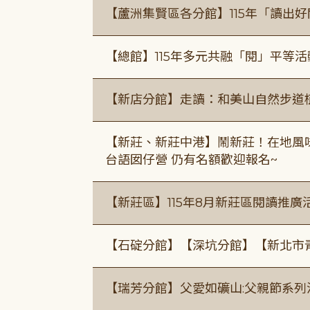
【蘆洲集賢區各分館】115年「讀出
【總館】115年多元共融「閱」平等
【新店分館】走讀：和美山自然步道
【新莊、新莊中港】鬧新莊！在地風味 ×
台語囡仔營 仍有名額歡迎報名~
【新莊區】115年8月新莊區閱讀推
【石碇分館】【深坑分館】【新北市
【瑞芳分館】父愛如礦山:父親節系列