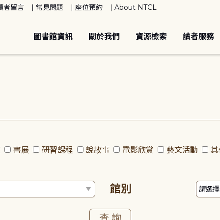
讀者留言
常見問題
座位預約
About NTCL
圖書館資訊
關於我們
資源檢索
讀者服務
座
書展
研習課程
說故事
電影欣賞
藝文活動
其
館別