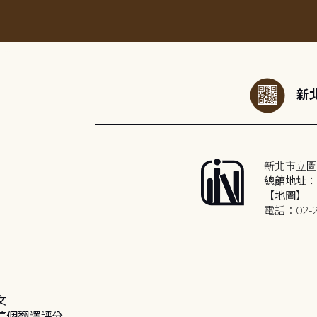
:::
新北
新北市立圖
總館地址：2
【地圖】
電話：02-2
文
這個翻譯評分