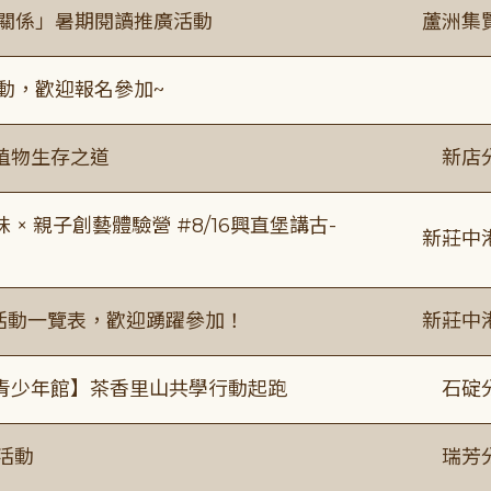
好關係」暑期閱讀推廣活動
蘆洲集
活動，歡迎報名參加~
植物生存之道
新店
 親子創藝體驗營 #8/16興直堡講古-
新莊中
廣活動一覽表，歡迎踴躍參加！
新莊中
青少年館】茶香里山共學行動起跑
石碇
活動
瑞芳