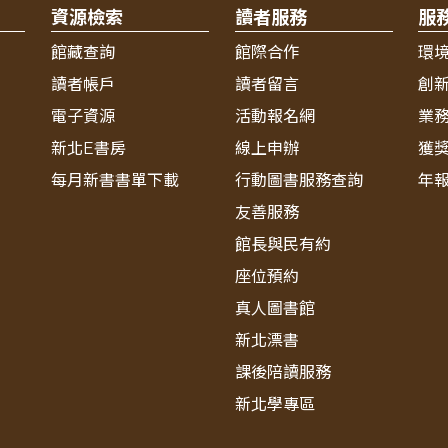
資源檢索
讀者服務
服
館藏查詢
館際合作
環
讀者帳戶
讀者留言
創
電子資源
活動報名網
業
新北E書房
線上申辦
獲
每月新書書單下載
行動圖書服務查詢
年
友善服務
館長與民有約
座位預約
真人圖書館
新北漂書
課後陪讀服務
新北學專區