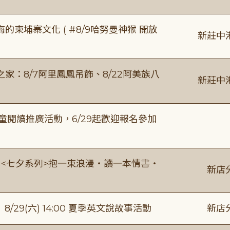
柬埔寨文化 ( #8/9哈努曼神猴 開放
新莊中
：8/7阿里鳳鳳吊飾、8/22阿美族八
新莊中
童閱讀推廣活動，6/29起歡迎報名參加
:00 <七夕系列>抱一束浪漫・讀一本情書・
新店
館】8/29(六) 14:00 夏季英文說故事活動
新店