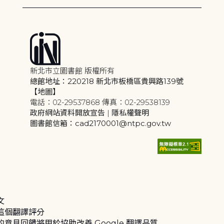
新北市立圖書館 版權所有
總館地址：220218 新北市板橋區貴興路139號
【地圖】
電話：02-29537868 傳真：02-29538139
政府網站資料開放宣告
|
隱私權聲明
圖書館信箱：cad2170001@ntpc.gov.tw
文
這個翻譯評分
的意見回饋將用於協助改善 Google 翻譯品質