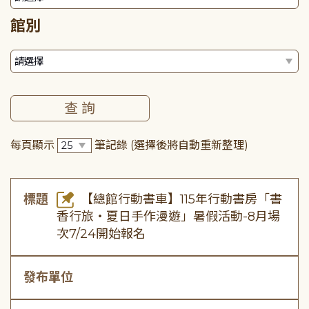
館別
每頁顯示
筆記錄
(選擇後將自動重新整理)
標題
【總館行動書車】115年行動書房「書
香行旅・夏日手作漫遊」暑假活動-8月場
次7/24開始報名
發布單位