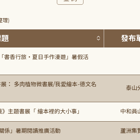
整理)
按標題排序 
標題
發布
房「書香行旅・夏日手作漫遊」暑假活
展： 多肉植物微書展/我愛繪本-德文名
泰山
籤》主題書展「 繪本裡的大小事」
中和員
好關係」暑期閱讀推廣活動
蘆洲集