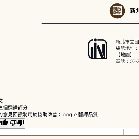
新北
新北市立圖
總館地址：2
【地圖】
電話：02-2
文
這個翻譯評分
的意見回饋將用於協助改善 Google 翻譯品質