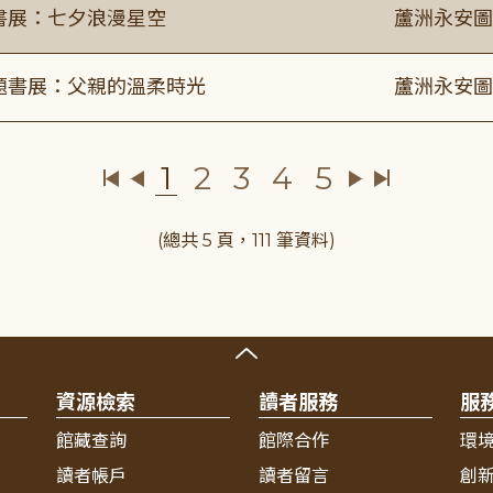
題書展：七夕浪漫星空
蘆洲永安圖
主題書展：父親的溫柔時光
蘆洲永安圖
1
2
3
4
5
(總共 5 頁，111 筆資料)
資源檢索
讀者服務
服
館藏查詢
館際合作
環
讀者帳戶
讀者留言
創