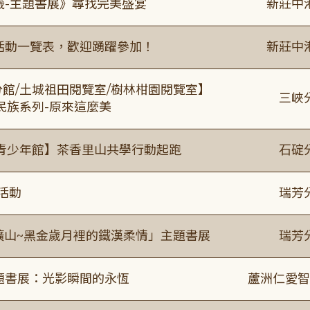
籤-主題書展》尋找完美盛宴
新莊中
廣活動一覽表，歡迎踴躍參加！
新莊中
分館/土城祖田閱覽室/樹林柑園閱覽室】
三峽
住民族系列-原來這麼美
青少年館】茶香里山共學行動起跑
石碇
活動
瑞芳
礦山~黑金歲月裡的鐵漢柔情」主題書展
瑞芳
主題書展：光影瞬間的永恆
蘆洲仁愛智