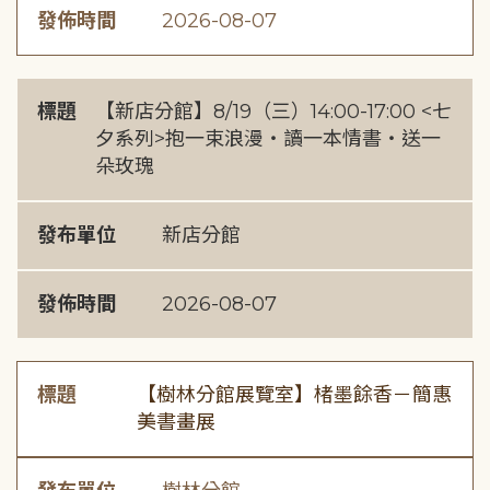
發佈時間
2026-08-07
標題
【新店分館】8/19（三）14:00-17:00 <七
夕系列>抱一束浪漫・讀一本情書・送一
朵玫瑰
發布單位
新店分館
發佈時間
2026-08-07
標題
【樹林分館展覽室】楮墨餘香－簡惠
美書畫展