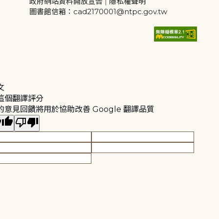
政府網站資料開放宣告
|
隱私權聲明
圖書館信箱：cad2170001@ntpc.gov.tw
文
這個翻譯評分
的意見回饋將用於協助改善 Google 翻譯品質