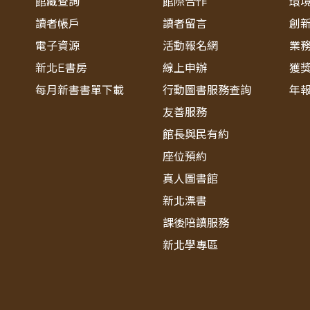
館藏查詢
館際合作
環
讀者帳戶
讀者留言
創
電子資源
活動報名網
業
新北E書房
線上申辦
獲
每月新書書單下載
行動圖書服務查詢
年
友善服務
館長與民有約
座位預約
真人圖書館
新北漂書
課後陪讀服務
新北學專區