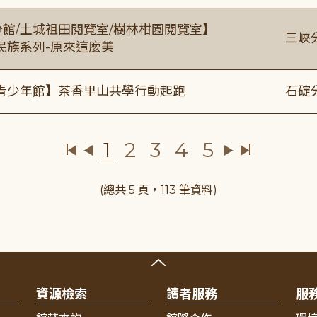
分館/土城祖田閱覽室/樹林柑園閱覽室】
三峽
住民族系列-原來這麼美
青少年館】茶香里山共學行動起跑
石碇
1
2
3
4
5
(總共 5 頁，113 筆資料)
資源檢索
讀者服務
服