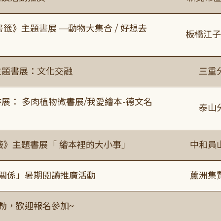
書籤》主題書展 —動物大集合 / 好想去
板橋江子
主題書展：文化交融
三重
展： 多肉植物微書展/我愛繪本-德文名
泰山
籤》主題書展「 繪本裡的大小事」
中和員
好關係」暑期閱讀推廣活動
蘆洲集
活動，歡迎報名參加~