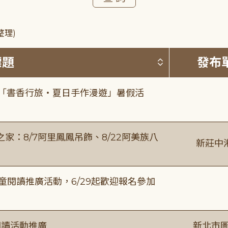
整理)
按標題排序 
標題
發布
房「書香行旅・夏日手作漫遊」暑假活
：8/7阿里鳳鳳吊飾、8/22阿美族八
新莊中
童閱讀推廣活動，6/29起歡迎報名參加
閱讀活動推廣
新北市圖