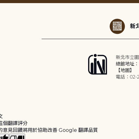
:::
新北
新北市立圖
總館地址：2
【地圖】
電話：02-2
文
這個翻譯評分
的意見回饋將用於協助改善 Google 翻譯品質