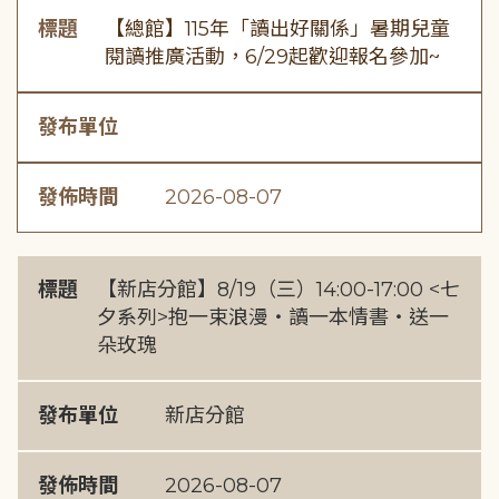
標題
【總館】115年「讀出好關係」暑期兒童
閱讀推廣活動，6/29起歡迎報名參加~
發布單位
發佈時間
2026-08-07
標題
【新店分館】8/19（三）14:00-17:00 <七
夕系列>抱一束浪漫・讀一本情書・送一
朵玫瑰
發布單位
新店分館
發佈時間
2026-08-07