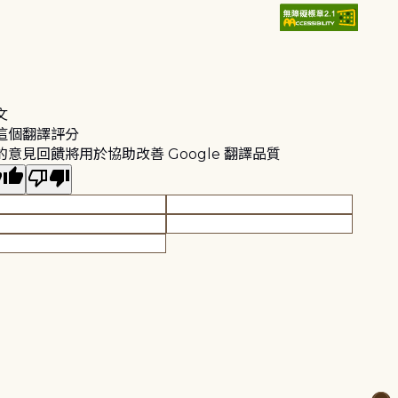
文
這個翻譯評分
的意見回饋將用於協助改善 Google 翻譯品質