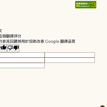
文
這個翻譯評分
的意見回饋將用於協助改善 Google 翻譯品質