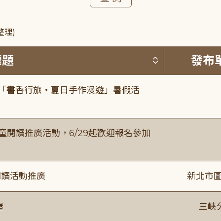
整理)
按標題排序 
標題
發布
房「書香行旅・夏日手作漫遊」暑假活
童閱讀推廣活動，6/29起歡迎報名參加
閱讀活動推廣
新北市圖
屋
三峽