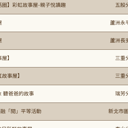
活圈】彩虹故事屋-親子悅讀趣
五股
屋
蘆洲永
屋
蘆洲長
事屋】
三重
虹故事屋】
三重
: 聽爸爸的故事
瑞芳
共融「閱」平等活動
新北市圖