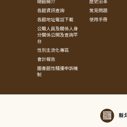
總館簡介
歷史沿革
各館資訊查詢
常見問題
各館地址電話下載
使用手冊
公職人員及關係人身
分關係公開及查詢平
台
性別主流化專區
會計報告
圖書館性騷擾申訴機
制
:::
新北