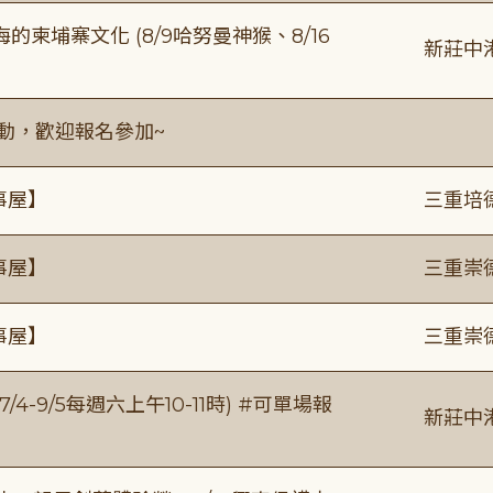
柬埔寨文化 (8/9哈努曼神猴、8/16
新莊中
活動，歡迎報名參加~
事屋】
三重培
事屋】
三重崇
事屋】
三重崇
/4-9/5每週六上午10-11時) #可單場報
新莊中