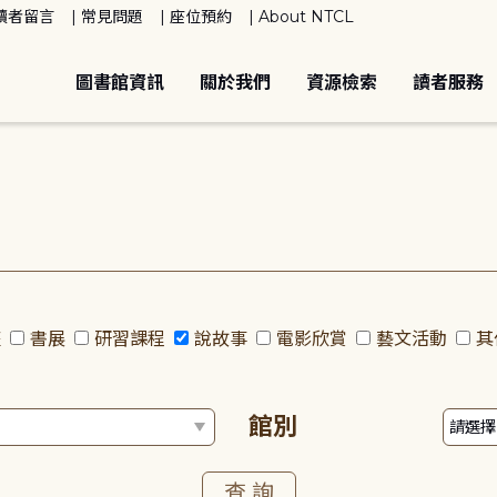
讀者留言
常見問題
座位預約
About NTCL
圖書館資訊
關於我們
資源檢索
讀者服務
座
書展
研習課程
說故事
電影欣賞
藝文活動
其
館別