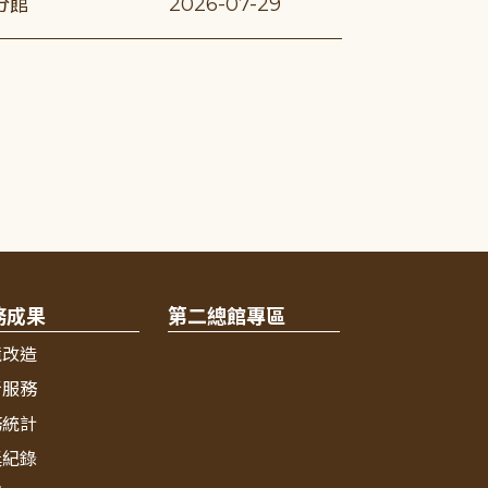
分館
2026-07-29
務成果
第二總館專區
境改造
新服務
務統計
獎紀錄