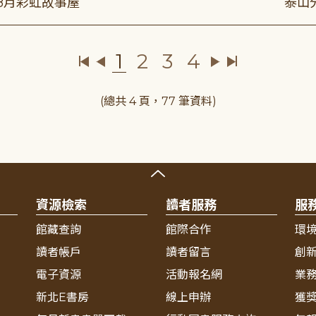
年8月彩虹故事屋
泰山
1
2
3
4
(總共 4 頁，77 筆資料)
資源檢索
讀者服務
服
館藏查詢
館際合作
環
讀者帳戶
讀者留言
創
電子資源
活動報名網
業
新北E書房
線上申辦
獲