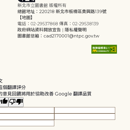
新北市立圖書館 版權所有
總館地址：220218 新北市板橋區貴興路139號
【地圖】
電話：02-29537868 傳真：02-29538139
政府網站資料開放宣告
|
隱私權聲明
圖書館信箱：cad2170001@ntpc.gov.tw
文
這個翻譯評分
的意見回饋將用於協助改善 Google 翻譯品質