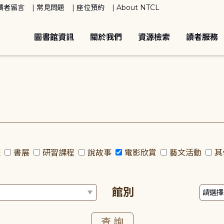
讀者留言
常見問題
座位預約
About NTCL
圖書館資訊
關於我們
資源檢索
讀者服務
座
書展
研習課程
說故事
電影欣賞
藝文活動
其
館別