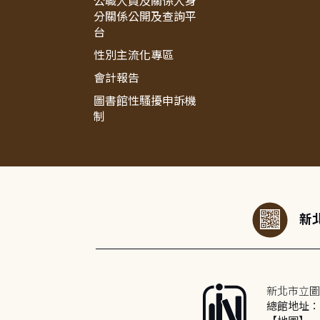
公職人員及關係人身
分關係公開及查詢平
台
性別主流化專區
會計報告
圖書館性騷擾申訴機
制
:::
新北
新北市立圖
總館地址：2