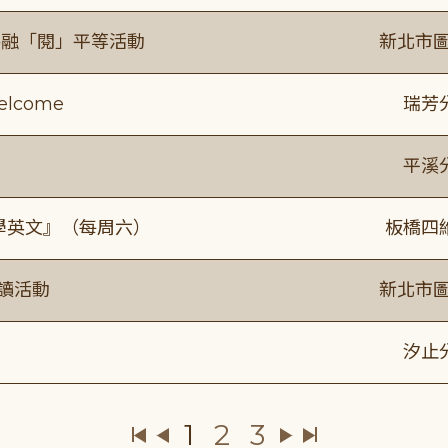
共融「閱」平等活動
新北市圖
lcome
瑞芳
平溪
通學英文』（每周六）
板橋四
閱讀活動
新北市圖
》
汐止
1
2
3