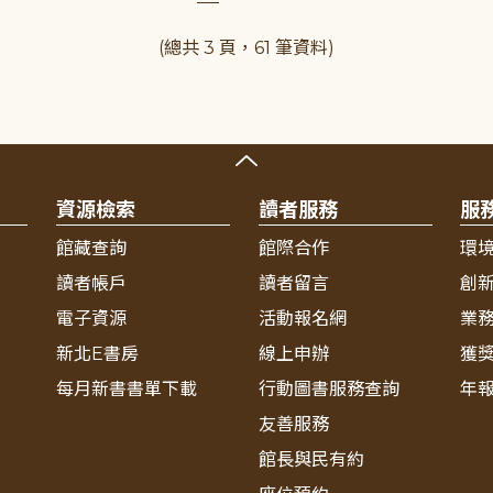
(總共 3 頁，61 筆資料)
資源檢索
讀者服務
服
館藏查詢
館際合作
環
讀者帳戶
讀者留言
創
電子資源
活動報名網
業
新北E書房
線上申辦
獲
每月新書書單下載
行動圖書服務查詢
年
友善服務
館長與民有約