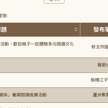
整理)
按標題排序 
標題
發布
故事活動，歡迎親子一起體驗多元閱讀文化
新北市圖
鶯歌
板橋江子
好關係」暑期閱讀推廣活動
蘆洲集