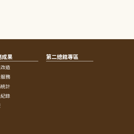
務成果
第二總館專區
境改造
新服務
務統計
獎紀錄
報