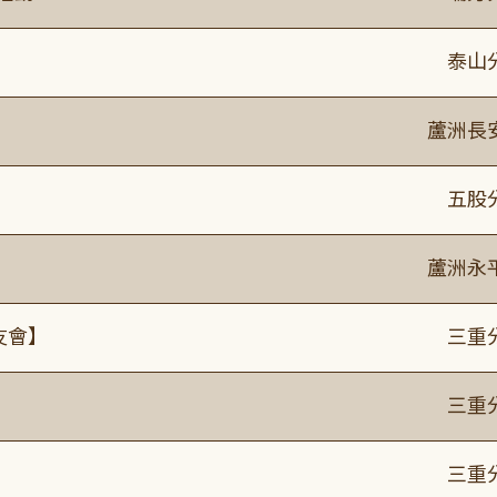
泰山
蘆洲長
】
五股
蘆洲永
友會】
三重
】
三重
】
三重