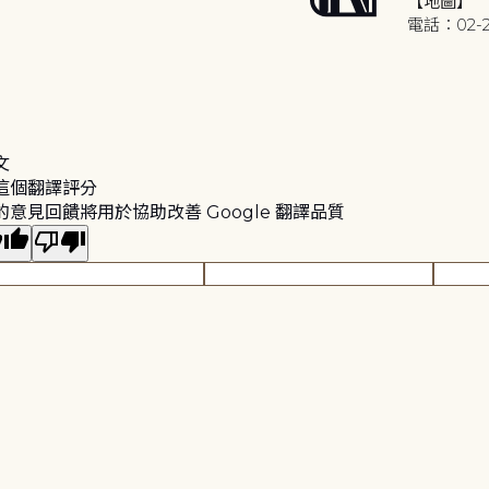
【地圖】
電話：02-2
文
這個翻譯評分
的意見回饋將用於協助改善 Google 翻譯品質