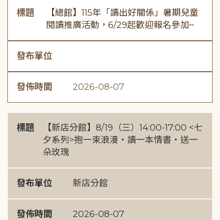
標題
【總館】115年「讀出好關係」暑期兒童
閱讀推廣活動，6/29起歡迎報名參加~
發布單位
發佈時間
2026-08-07
標題
【新店分館】8/19（三）14:00-17:00 <七
夕系列>抱一束浪漫・讀一本情書・送一
朵玫瑰
發布單位
新店分館
發佈時間
2026-08-07