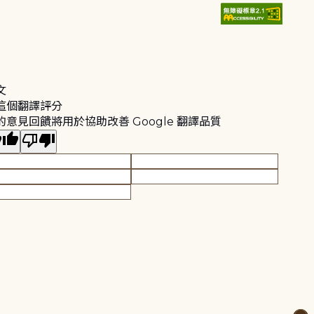
文
這個翻譯評分
的意見回饋將用於協助改善 Google 翻譯品質