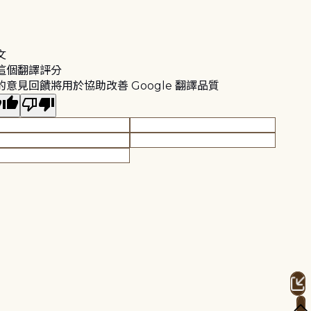
文
這個翻譯評分
的意見回饋將用於協助改善 Google 翻譯品質