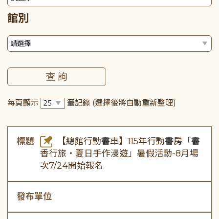
館別
每頁顯示
筆記錄
(選擇後將自動重新整理)
標題
【總館行動書車】115年行動書房「書
香行旅・夏日手作漫遊」暑假活動-8月場
次7/24開始報名
發布單位