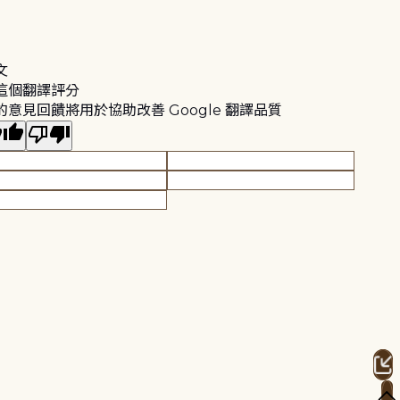
文
這個翻譯評分
的意見回饋將用於協助改善 Google 翻譯品質