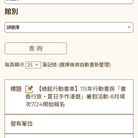
館別
每頁顯示
筆記錄
(選擇後將自動重新整理)
標題
【總館行動書車】115年行動書房「書
香行旅・夏日手作漫遊」暑假活動-8月場
次7/24開始報名
發布單位