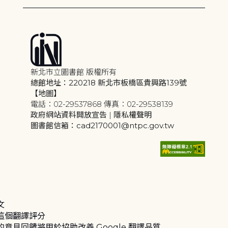
新北市立圖書館 版權所有
總館地址：220218 新北市板橋區貴興路139號
【地圖】
電話：02-29537868 傳真：02-29538139
政府網站資料開放宣告
|
隱私權聲明
圖書館信箱：cad2170001@ntpc.gov.tw
文
這個翻譯評分
的意見回饋將用於協助改善 Google 翻譯品質