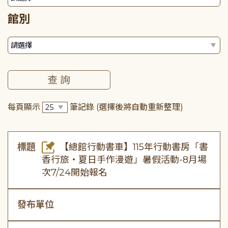
館別
每頁顯示
筆記錄
(選擇後將自動重新整理)
標題
【總館行動書車】115年行動書房「書
香行旅・夏日手作漫遊」暑假活動-8月場
次7/24開始報名
發布單位