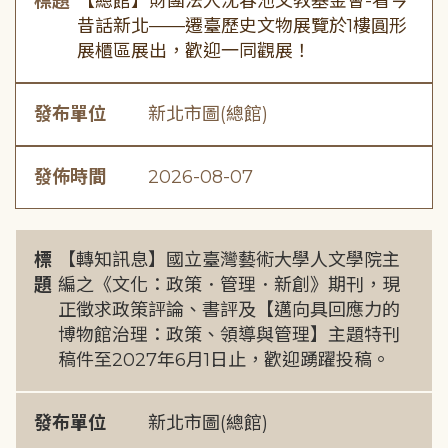
標題
【總館】財團法人沈春池文教基金會-看今
昔話新北——遷臺歷史文物展覽於1樓圓形
展櫃區展出，歡迎一同觀展！
發布單位
新北市圖(總館)
發佈時間
2026-08-07
標
【轉知訊息】國立臺灣藝術大學人文學院主
題
編之《文化：政策．管理．新創》期刊，現
正徵求政策評論、書評及【邁向具回應力的
博物館治理：政策、領導與管理】主題特刊
稿件至2027年6月1日止，歡迎踴躍投稿。
發布單位
新北市圖(總館)