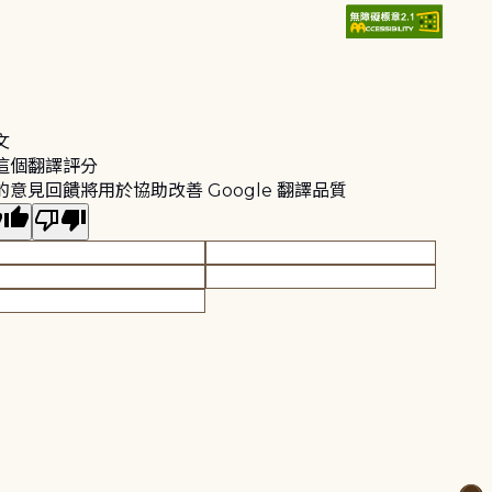
文
這個翻譯評分
的意見回饋將用於協助改善 Google 翻譯品質