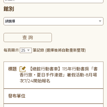
館別
每頁顯示
筆記錄
(選擇後將自動重新整理)
標題
【總館行動書車】115年行動書房「書
香行旅・夏日手作漫遊」暑假活動-8月場
次7/24開始報名
發布單位