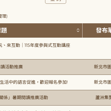
整理)
按標題排序 
標題
發布
、來互動｜115年度參與式互動講座
閱讀活動推廣
新北市圖
生活中的語言促進，歡迎報名參加!
新北市圖
好關係」暑期閱讀推廣活動
蘆洲集