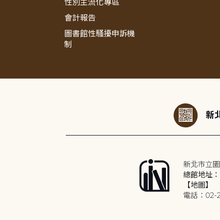
性別主流化專區
會計報告
圖書館性騷擾申訴機
制
:::
新北
新北市立圖
總館地址：2
【地圖】
電話：02-2