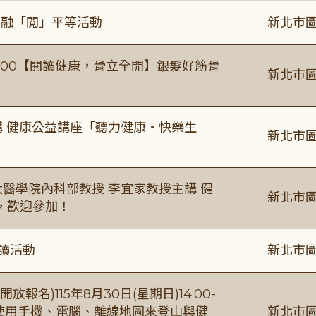
共融「閱」平等活動
新北市圖
0-16:00【閱讀健康，骨立全開】銀髮好筋骨
新北市圖
場主講 健康公益講座「聽力健康・快樂生
新北市圖
場臺大醫學院內科部教授 李宜家教授主講 健
新北市圖
，歡迎參加！
閱讀活動
新北市圖
報名)115年8月30日(星期日)14:00-
【使用手機、電腦、離線地圖來登山與健
新北市圖