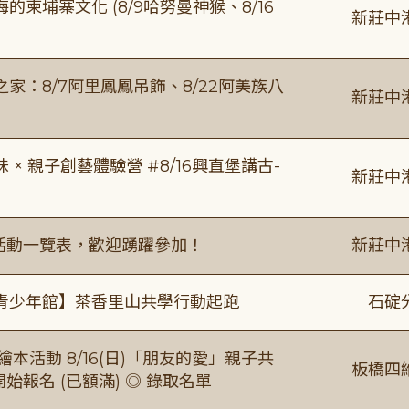
柬埔寨文化 (8/9哈努曼神猴、8/16
新莊中
：8/7阿里鳳鳳吊飾、8/22阿美族八
新莊中
 親子創藝體驗營 #8/16興直堡講古-
新莊中
廣活動一覽表，歡迎踴躍參加！
新莊中
青少年館】茶香里山共學行動起跑
石碇
本活動 8/16(日)「朋友的愛」親子共
板橋四
 開始報名 (已額滿) ◎ 錄取名單