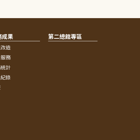
務成果
第二總館專區
境改造
新服務
務統計
獎紀錄
報