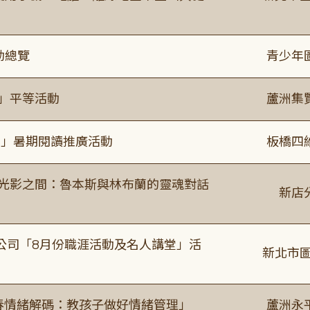
動總覽
青少年
閱」平等活動
蘆洲集
係」暑期閱讀推廣活動
板橋四
4:00 光影之間：魯本斯與林布蘭的靈魂對話
新店
公司「8月份職涯活動及名人講堂」活
新北市圖
青春情緒解碼：教孩子做好情緒管理」
蘆洲永