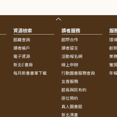
資源檢索
讀者服務
服
館藏查詢
館際合作
環
讀者帳戶
讀者留言
創
電子資源
活動報名網
業
新北E書房
線上申辦
獲
每月新書書單下載
行動圖書服務查詢
年
友善服務
館長與民有約
座位預約
真人圖書館
新北漂書