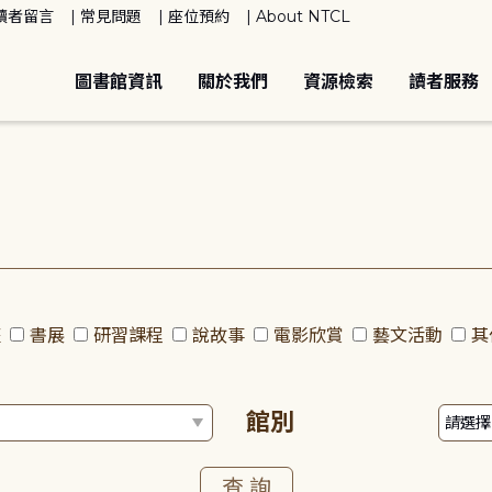
讀者留言
常見問題
座位預約
About NTCL
圖書館資訊
關於我們
資源檢索
讀者服務
座
書展
研習課程
說故事
電影欣賞
藝文活動
其
館別