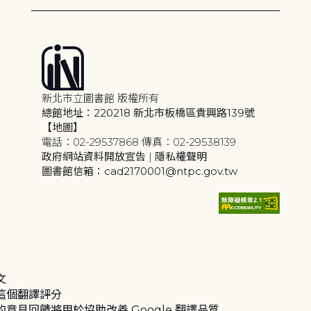
新北市立圖書館 版權所有
總館地址：220218 新北市板橋區貴興路139號
【地圖】
電話：02-29537868 傳真：02-29538139
政府網站資料開放宣告
|
隱私權聲明
圖書館信箱：cad2170001@ntpc.gov.tw
文
這個翻譯評分
的意見回饋將用於協助改善 Google 翻譯品質