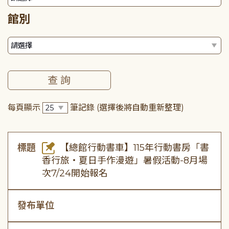
館別
每頁顯示
筆記錄
(選擇後將自動重新整理)
標題
【總館行動書車】115年行動書房「書
香行旅・夏日手作漫遊」暑假活動-8月場
次7/24開始報名
發布單位