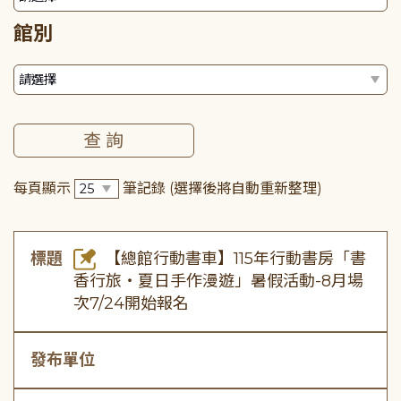
館別
每頁顯示
筆記錄
(選擇後將自動重新整理)
標題
【總館行動書車】115年行動書房「書
香行旅・夏日手作漫遊」暑假活動-8月場
次7/24開始報名
發布單位