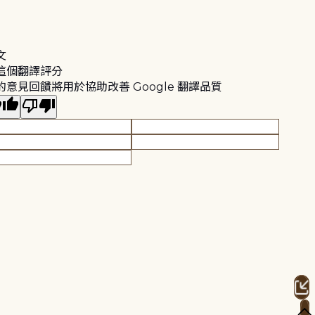
文
這個翻譯評分
的意見回饋將用於協助改善 Google 翻譯品質