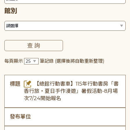
館別
每頁顯示
筆記錄
(選擇後將自動重新整理)
標題
【總館行動書車】115年行動書房「書
香行旅・夏日手作漫遊」暑假活動-8月場
次7/24開始報名
發布單位