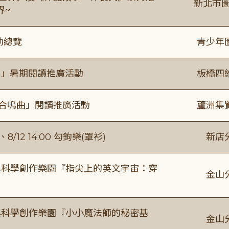
新北市圖
界~
動總覽
青少年
係」暑期閱讀推廣活動
板橋四
的合鳴曲」閱讀推廣活動
蘆洲集
/12 14:00 勾鉤樂(罩衫)
新店
與科學創作樂園『指尖上的英文宇宙：穿
金山
與科學創作樂園『小小魔法師的秘密基
金山