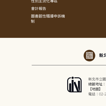
性別主流化專區
會計報告
圖書館性騷擾申訴機
制
:::
新北
新北市立圖
總館地址：2
【地圖】
電話：02-2