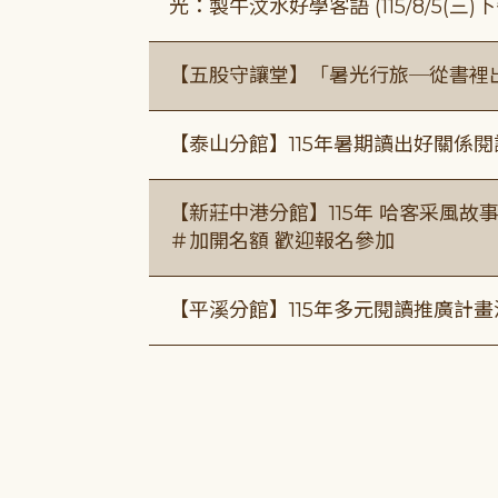
光：製牛汶水好學客語 (115/8/5(三
【五股守讓堂】「暑光行旅─從書裡
【泰山分館】115年暑期讀出好關係
【新莊中港分館】115年 哈客采風故事課 ( 7
＃加開名額 歡迎報名參加
【平溪分館】115年多元閱讀推廣計畫