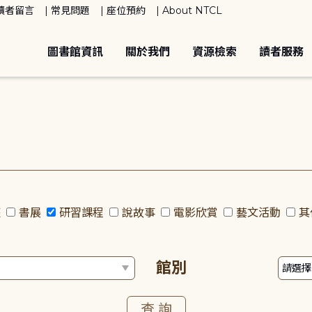
讀者留言
常見問題
座位預約
About NTCL
圖書館資訊
關於我們
資源檢索
讀者服務
座
書展
研習課程
說故事
電影欣賞
藝文活動
其
館別