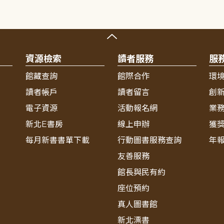
資源檢索
讀者服務
服
館藏查詢
館際合作
環
讀者帳戶
讀者留言
創
電子資源
活動報名網
業
新北E書房
線上申辦
獲
每月新書書單下載
行動圖書服務查詢
年
友善服務
館長與民有約
座位預約
真人圖書館
新北漂書