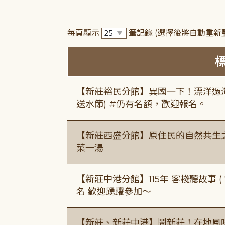
每頁顯示
筆記錄
(選擇後將自動重新
【新莊裕民分館】異國一下！漂洋過海的
送水節) #仍有名額，歡迎報名。
【新莊西盛分館】原住民的自然共生之家
菜一湯
【新莊中港分館】115年 客棧聽故事 ( 7
名 歡迎踴躍參加～
【新莊、新莊中港】鬧新莊！在地風味 ×