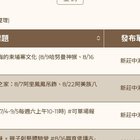
整理)
按標題排序 
標題
發布
柬埔寨文化 (8/9哈努曼神猴、8/16
新莊中
：8/7阿里鳳鳳吊飾、8/22阿美族八
新莊中
/4-9/5每週六上午10-11時) #可單場報
新莊中
 親子創藝體驗營 #8/16興直堡講古-