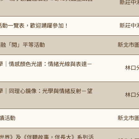
新莊中
廣活動一覽表，歡迎踴躍參加！
新莊中
共融「閱」平等活動
新北市圖
學｜情感顏色光譜：情緒光線與表達－
林口
學｜同理心鏡像：光學與情緒反射－望
林口
閱讀活動
新北市圖
感世界》及《伴聽故事，伴長大》系列活