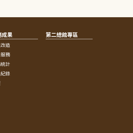
務成果
第二總館專區
境改造
新服務
務統計
獎紀錄
報