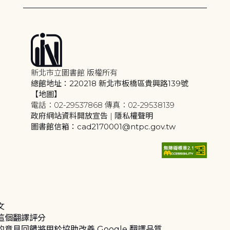
新北市立圖書館 版權所有
總館地址：220218 新北市板橋區貴興路139號
【地圖】
電話：02-29537868 傳真：02-29538139
政府網站資料開放宣告
|
隱私權聲明
圖書館信箱：cad2170001@ntpc.gov.tw
文
這個翻譯評分
的意見回饋將用於協助改善 Google 翻譯品質