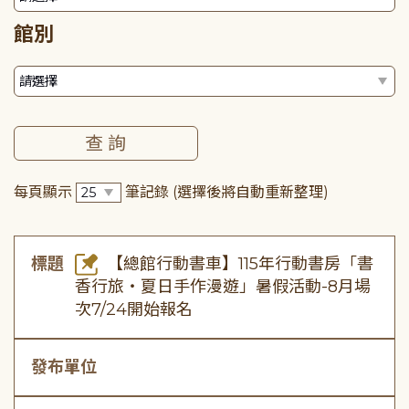
館別
每頁顯示
筆記錄
(選擇後將自動重新整理)
標題
【總館行動書車】115年行動書房「書
香行旅・夏日手作漫遊」暑假活動-8月場
次7/24開始報名
發布單位