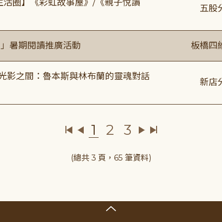
文生活圈】《彩虹故事屋》/《親子悅讀
五股
係」暑期閱讀推廣活動
板橋四
4:00 光影之間：魯本斯與林布蘭的靈魂對話
新店
1
2
3
(總共 3 頁，65 筆資料)