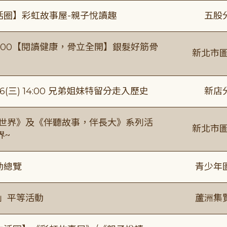
活圈】彩虹故事屋-親子悅讀趣
五股
0-16:00【閱讀健康，骨立全開】銀髮好筋骨
新北市圖
(三) 14:00 兄弟姐妹特留分走入歷史
新店
感世界》及《伴聽故事，伴長大》系列活
新北市圖
界~
動總覽
青少年
閱」平等活動
蘆洲集