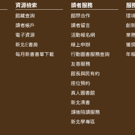
資源檢索
讀者服務
服
館藏查詢
館際合作
環
讀者帳戶
讀者留言
創
電子資源
活動報名網
業
新北E書房
線上申辦
獲
每月新書書單下載
行動圖書服務查詢
年
友善服務
館長與民有約
座位預約
真人圖書館
新北漂書
課後陪讀服務
新北學專區