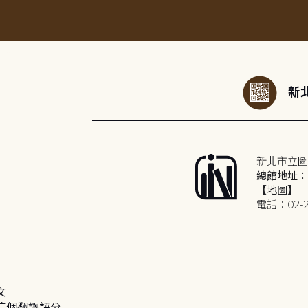
:::
新北
新北市立圖
總館地址：2
【地圖】
電話：02-2
文
這個翻譯評分