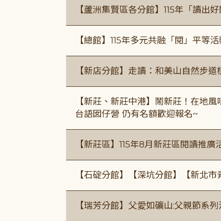
【蘆洲集賢區各分館】115年「讀出
【總館】115年多元共融「閱」平等
【新店分館】走讀：和美山自然步道
【新莊、新莊中港】鬧新莊！在地風味 ×
台語囡仔營 仍有名額歡迎報名~
【新莊區】115年8月新莊區閱讀推
【石碇分館】【深坑分館】【新北市
【瑞芳分館】父愛如礦山:父親節系列