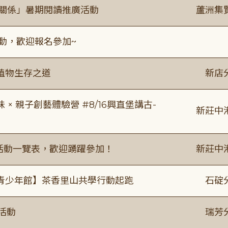
好關係」暑期閱讀推廣活動
蘆洲集
活動，歡迎報名參加~
植物生存之道
新店
 親子創藝體驗營 #8/16興直堡講古-
新莊中
廣活動一覽表，歡迎踴躍參加！
新莊中
青少年館】茶香里山共學行動起跑
石碇
活動
瑞芳