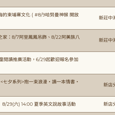
柬埔寨文化 ( #8/9哈努曼神猴 開放
新莊中
：8/7阿里鳳鳳吊飾、8/22阿美族八
新莊中
童閱讀推廣活動，6/29起歡迎報名參加
:00 <七夕系列>抱一束浪漫・讀一本情書・
新店
館】8/29(六) 14:00 夏季英文說故事活動
新店