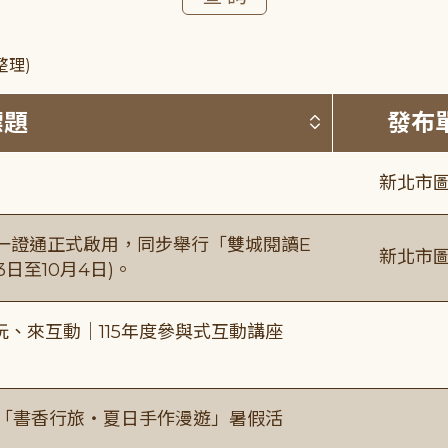
整理)
按標題排序 
標題
發布
新北市圖
日一證通正式啟用，同步舉行「雙城閱讀E
新北市圖
日至10月4日)。
、來互動｜115年度參與式互動講座
房「書香行旅・夏日手作漫遊」暑假活