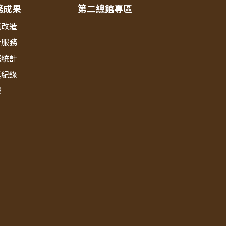
務成果
第二總館專區
境改造
新服務
務統計
獎紀錄
報