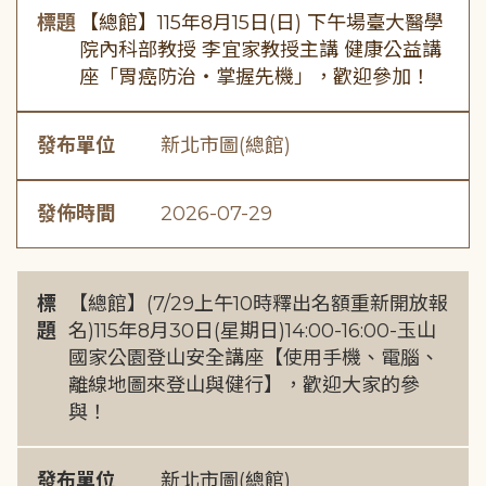
標題
【總館】115年8月15日(日) 下午場臺大醫學
院內科部教授 李宜家教授主講 健康公益講
座「胃癌防治・掌握先機」，歡迎參加！
發布單位
新北市圖(總館)
發佈時間
2026-07-29
標
【總館】(7/29上午10時釋出名額重新開放報
題
名)115年8月30日(星期日)14:00-16:00-玉山
國家公園登山安全講座【使用手機、電腦、
離線地圖來登山與健行】，歡迎大家的參
與！
發布單位
新北市圖(總館)