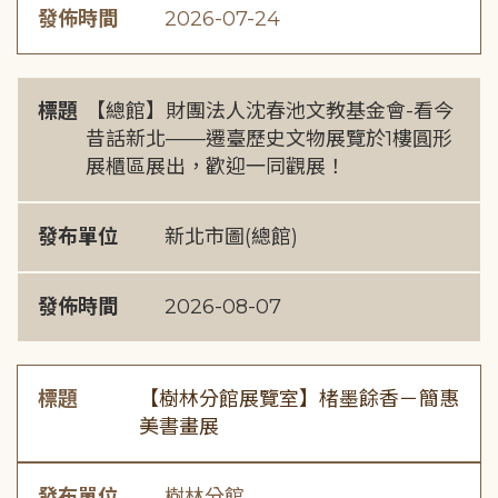
發佈時間
2026-07-24
標題
【總館】財團法人沈春池文教基金會-看今
昔話新北——遷臺歷史文物展覽於1樓圓形
展櫃區展出，歡迎一同觀展！
發布單位
新北市圖(總館)
發佈時間
2026-08-07
標題
【樹林分館展覽室】楮墨餘香－簡惠
美書畫展
發布單位
樹林分館