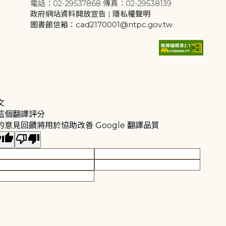
電話：02-29537868 傳真：02-29538139
政府網站資料開放宣告
|
隱私權聲明
圖書館信箱：cad2170001@ntpc.gov.tw
文
這個翻譯評分
的意見回饋將用於協助改善 Google 翻譯品質