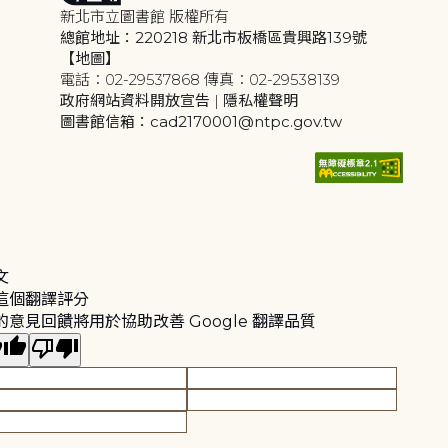
新北市立圖書館 版權所有
總館地址：220218 新北市板橋區貴興路139號
【地圖】
電話：02-29537868 傳真：02-29538139
政府網站資料開放宣告
|
隱私權聲明
圖書館信箱：cad2170001@ntpc.gov.tw
文
這個翻譯評分
的意見回饋將用於協助改善 Google 翻譯品質