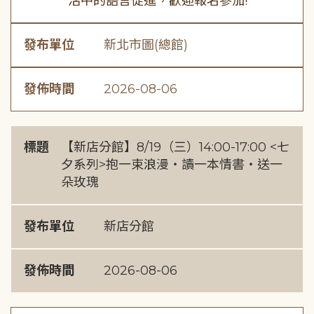
活中的語言促進，歡迎報名參加!
發布單位
新北市圖(總館)
發佈時間
2026-08-06
標題
【新店分館】8/19（三）14:00-17:00 <七
夕系列>抱一束浪漫・讀一本情書・送一
朵玫瑰
發布單位
新店分館
發佈時間
2026-08-06