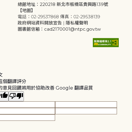
總館地址：220218 新北市板橋區貴興路139號
【地圖】
電話：02-29537868 傳真：02-29538139
政府網站資料開放宣告
|
隱私權聲明
圖書館信箱：cad2170001@ntpc.gov.tw
文
這個翻譯評分
的意見回饋將用於協助改善 Google 翻譯品質