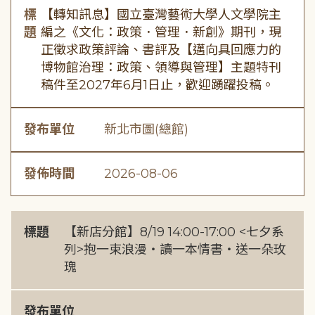
標
【轉知訊息】國立臺灣藝術大學人文學院主
題
編之《文化：政策．管理．新創》期刊，現
正徵求政策評論、書評及【邁向具回應力的
博物館治理：政策、領導與管理】主題特刊
稿件至2027年6月1日止，歡迎踴躍投稿。
發布單位
新北市圖(總館)
發佈時間
2026-08-06
標題
【新店分館】8/19 14:00-17:00 <七夕系
列>抱一束浪漫・讀一本情書・送一朵玫
瑰
發布單位